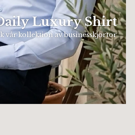
aily Luxury Shirt
 vår kollektion av businesskjortor