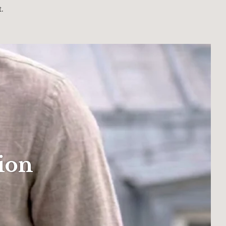
.
ion