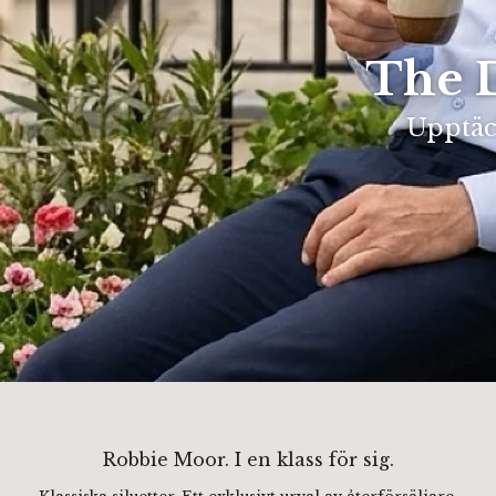
The D
Upptäck
Robbie Moor. I en klass för sig.