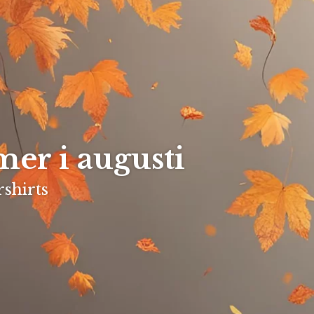
er i augusti
rshirts